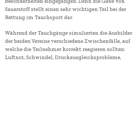
Besonderheiten eingegangen. Denn die Gabe von
Sauerstoff stellt einen sehr wichtigen Teil bei der
Rettung im Tauchsport dar.
Während der Tauchgänge simulierten die Ausbilder
der beiden Vereine verschiedene Zwischenfälle, auf
welche die Teilnehmer korrekt reagieren sollten:
Luftnot, Schwindel, Druckausgleichsprobleme,
Maske voll Wasser gelaufen, verlorene Flossen und
vieles mehr. Hiermit sollten mögliche
Zwischenfälle geübt und auf den Notfall vorbereitet
werden.
Schließlich wurde die Rettung eines
„handlungsunfähigen Tauchers“ bis an die
Wasseroberfläche durchgeführt inklusive des
anschließenden Transport an Land bzw. die Rettung
in ein Schlauchboot. Auch der weitere Verlauf der